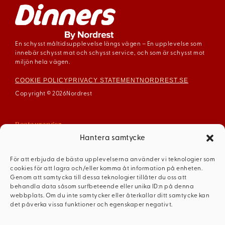
En schysst måltidsupplevelse längs vägen – En upplevelse som
innebär schysst mat och schysst service, och som är schysst mot
miljön hela vägen.
COOKIE POLICY
PRIVACY STATEMENT
NORDREST.SE
Copyright © 2026
Nordrest
Restauranger
Arboga
Hantera samtycke
Enköping
För att erbjuda de bästa upplevelserna använder vi teknologier som
Gävle
cookies för att lagra och/eller komma åt information på enheten.
Mariestad
Genom att samtycka till dessa teknologier tillåter du oss att
behandla data såsom surfbeteende eller unika ID:n på denna
Mellerud
webbplats. Om du inte samtycker eller återkallar ditt samtycke kan
Ödeshög
det påverka vissa funktioner och egenskaper negativt.
Dinners