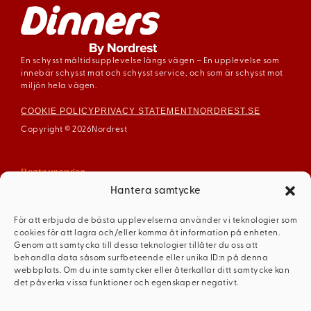
En schysst måltidsupplevelse längs vägen – En upplevelse som
innebär schysst mat och schysst service, och som är schysst mot
miljön hela vägen.
COOKIE POLICY
PRIVACY STATEMENT
NORDREST.SE
Copyright © 2026
Nordrest
Restauranger
Arboga
Hantera samtycke
Enköping
För att erbjuda de bästa upplevelserna använder vi teknologier som
Gävle
cookies för att lagra och/eller komma åt information på enheten.
Mariestad
Genom att samtycka till dessa teknologier tillåter du oss att
behandla data såsom surfbeteende eller unika ID:n på denna
Mellerud
webbplats. Om du inte samtycker eller återkallar ditt samtycke kan
Ödeshög
det påverka vissa funktioner och egenskaper negativt.
Dinners