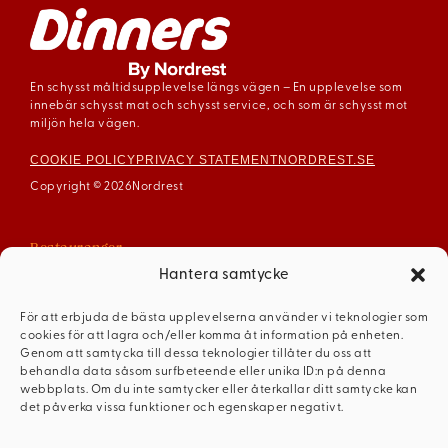
En schysst måltidsupplevelse längs vägen – En upplevelse som
innebär schysst mat och schysst service, och som är schysst mot
miljön hela vägen.
COOKIE POLICY
PRIVACY STATEMENT
NORDREST.SE
Copyright © 2026
Nordrest
Restauranger
Arboga
Hantera samtycke
Enköping
För att erbjuda de bästa upplevelserna använder vi teknologier som
Gävle
cookies för att lagra och/eller komma åt information på enheten.
Mariestad
Genom att samtycka till dessa teknologier tillåter du oss att
behandla data såsom surfbeteende eller unika ID:n på denna
Mellerud
webbplats. Om du inte samtycker eller återkallar ditt samtycke kan
Ödeshög
det påverka vissa funktioner och egenskaper negativt.
Dinners