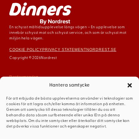
En schysst måltidsupplevelse längs vägen – En upplevelse som
innebär schysst mat och schysst service, och som är schysst mot
miljön hela vägen.
COOKIE POLICY
PRIVACY STATEMENT
NORDREST.SE
Copyright © 2026
Nordrest
Restauranger
Arboga
Hantera samtycke
Enköping
För att erbjuda de bästa upplevelserna använder vi teknologier som
Gävle
cookies för att lagra och/eller komma åt information på enheten.
Mariestad
Genom att samtycka till dessa teknologier tillåter du oss att
behandla data såsom surfbeteende eller unika ID:n på denna
Mellerud
webbplats. Om du inte samtycker eller återkallar ditt samtycke kan
Ödeshög
det påverka vissa funktioner och egenskaper negativt.
Dinners