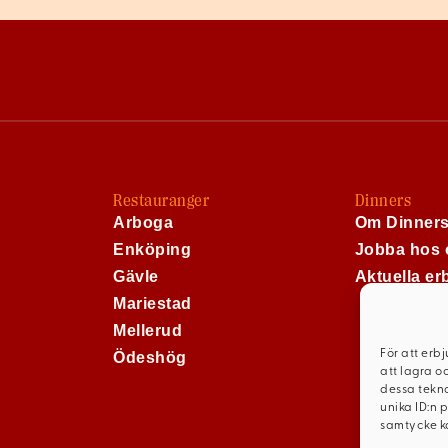
Restauranger
Dinners
Arboga
Om Dinner
Enköping
Jobba hos 
Gävle
Aktuella e
Mariestad
Mellerud
För att erb
Ödeshög
att lagra o
dessa tekno
unika ID:n 
samtycke ka