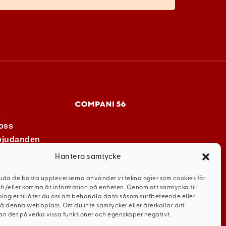
s
oss
rbjudanden
Hantera samtycke
juda de bästa upplevelserna använder vi teknologier som cookies för
ch/eller komma åt information på enheten. Genom att samtycka till
logier tillåter du oss att behandla data såsom surfbeteende eller
på denna webbplats. Om du inte samtycker eller återkallar ditt
n det påverka vissa funktioner och egenskaper negativt.