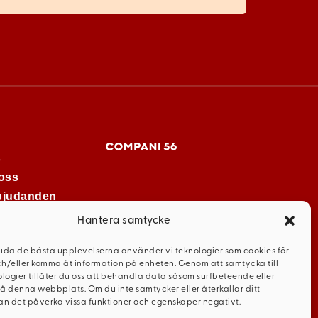
s
oss
rbjudanden
Hantera samtycke
juda de bästa upplevelserna använder vi teknologier som cookies för
ch/eller komma åt information på enheten. Genom att samtycka till
logier tillåter du oss att behandla data såsom surfbeteende eller
på denna webbplats. Om du inte samtycker eller återkallar ditt
n det påverka vissa funktioner och egenskaper negativt.