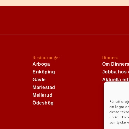
Restauranger
Dinners
Arboga
Om Dinner
Enköping
Jobba hos 
Gävle
Aktuella e
Mariestad
Mellerud
För att erb
Ödeshög
att lagra o
dessa tekno
unika ID:n 
samtycke ka