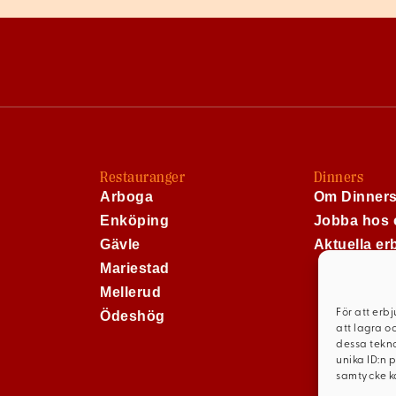
Restauranger
Dinners
Arboga
Om Dinner
Enköping
Jobba hos 
Gävle
Aktuella e
Mariestad
Mellerud
För att erb
Ödeshög
att lagra o
dessa tekno
unika ID:n 
samtycke ka