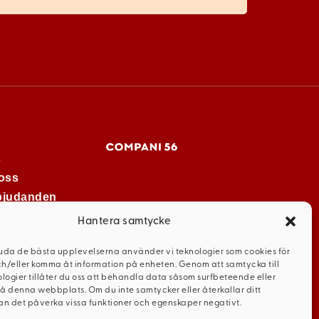
s
oss
rbjudanden
Hantera samtycke
juda de bästa upplevelserna använder vi teknologier som cookies för
ch/eller komma åt information på enheten. Genom att samtycka till
logier tillåter du oss att behandla data såsom surfbeteende eller
på denna webbplats. Om du inte samtycker eller återkallar ditt
n det påverka vissa funktioner och egenskaper negativt.