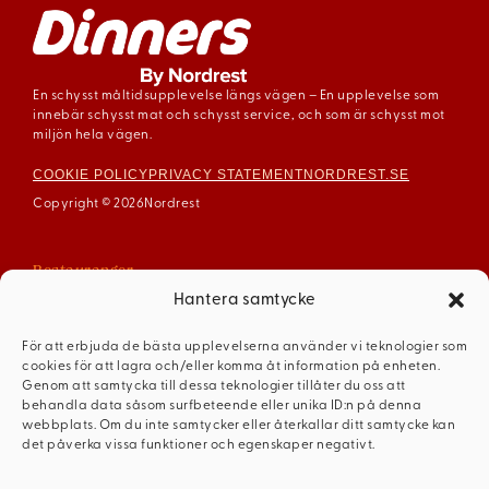
En schysst måltidsupplevelse längs vägen – En upplevelse som
innebär schysst mat och schysst service, och som är schysst mot
miljön hela vägen.
COOKIE POLICY
PRIVACY STATEMENT
NORDREST.SE
Copyright © 2026
Nordrest
Restauranger
Arboga
Hantera samtycke
Enköping
För att erbjuda de bästa upplevelserna använder vi teknologier som
Gävle
cookies för att lagra och/eller komma åt information på enheten.
Mariestad
Genom att samtycka till dessa teknologier tillåter du oss att
behandla data såsom surfbeteende eller unika ID:n på denna
Mellerud
webbplats. Om du inte samtycker eller återkallar ditt samtycke kan
Ödeshög
det påverka vissa funktioner och egenskaper negativt.
Dinners