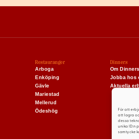
Restauranger
Dinners
Arboga
Om Dinner
Enköping
Jobba hos 
Gävle
Aktuella e
Mariestad
Mellerud
För att erb
Ödeshög
att lagra o
dessa tekno
unika ID:n 
samtycke ka