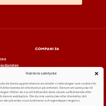
s
oss
rbjudanden
Hantera samtycke
juda de bästa upplevelserna använder vi teknologier som cookies för
ch/eller komma åt information på enheten. Genom att samtycka till
logier tillåter du oss att behandla data såsom surfbeteende eller
på denna webbplats. Om du inte samtycker eller återkallar ditt
n det påverka vissa funktioner och egenskaper negativt.