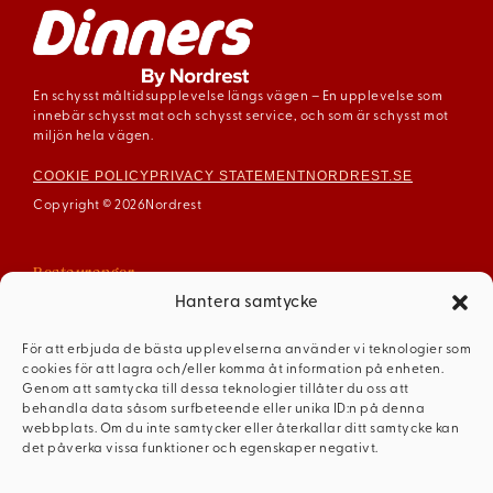
En schysst måltidsupplevelse längs vägen – En upplevelse som
innebär schysst mat och schysst service, och som är schysst mot
miljön hela vägen.
COOKIE POLICY
PRIVACY STATEMENT
NORDREST.SE
Copyright © 2026
Nordrest
Restauranger
Arboga
Hantera samtycke
Enköping
För att erbjuda de bästa upplevelserna använder vi teknologier som
Gävle
cookies för att lagra och/eller komma åt information på enheten.
Mariestad
Genom att samtycka till dessa teknologier tillåter du oss att
behandla data såsom surfbeteende eller unika ID:n på denna
Mellerud
webbplats. Om du inte samtycker eller återkallar ditt samtycke kan
Ödeshög
det påverka vissa funktioner och egenskaper negativt.
Dinners