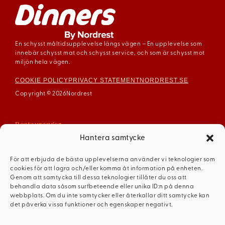
En schysst måltidsupplevelse längs vägen – En upplevelse som
innebär schysst mat och schysst service, och som är schysst mot
miljön hela vägen.
COOKIE POLICY
PRIVACY STATEMENT
NORDREST.SE
Copyright © 2026
Nordrest
Restauranger
Arboga
Hantera samtycke
Enköping
För att erbjuda de bästa upplevelserna använder vi teknologier som
Gävle
cookies för att lagra och/eller komma åt information på enheten.
Mariestad
Genom att samtycka till dessa teknologier tillåter du oss att
behandla data såsom surfbeteende eller unika ID:n på denna
Mellerud
webbplats. Om du inte samtycker eller återkallar ditt samtycke kan
Ödeshög
det påverka vissa funktioner och egenskaper negativt.
Dinners