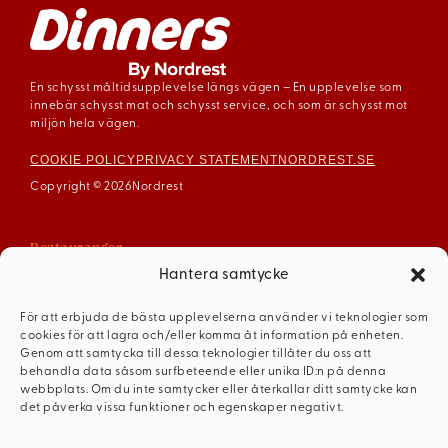
En schysst måltidsupplevelse längs vägen – En upplevelse som
innebär schysst mat och schysst service, och som är schysst mot
miljön hela vägen.
COOKIE POLICY
PRIVACY STATEMENT
NORDREST.SE
Copyright © 2026
Nordrest
Restauranger
Arboga
Hantera samtycke
Enköping
För att erbjuda de bästa upplevelserna använder vi teknologier som
Gävle
cookies för att lagra och/eller komma åt information på enheten.
Mariestad
Genom att samtycka till dessa teknologier tillåter du oss att
behandla data såsom surfbeteende eller unika ID:n på denna
Mellerud
webbplats. Om du inte samtycker eller återkallar ditt samtycke kan
Ödeshög
det påverka vissa funktioner och egenskaper negativt.
Dinners