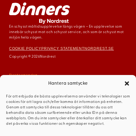
En schysst måltidsupplevelse längs vägen – En upplevelse som
innebär schysst mat och schysst service, och som är schysst mot
miljön hela vägen.
COOKIE POLICY
PRIVACY STATEMENT
NORDREST.SE
Copyright © 2026
Nordrest
Restauranger
Arboga
Hantera samtycke
Enköping
För att erbjuda de bästa upplevelserna använder vi teknologier som
Gävle
cookies för att lagra och/eller komma åt information på enheten.
Mariestad
Genom att samtycka till dessa teknologier tillåter du oss att
behandla data såsom surfbeteende eller unika ID:n på denna
Mellerud
webbplats. Om du inte samtycker eller återkallar ditt samtycke kan
Ödeshög
det påverka vissa funktioner och egenskaper negativt.
Dinners