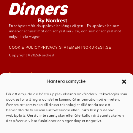
En schysst måltidsupplevelse längs vägen – En upplevelse som
innebär schysst mat och schysst service, och som är schysst mot
miljön hela vägen.
COOKIE POLICY
PRIVACY STATEMENT
NORDREST.SE
Copyright © 2026
Nordrest
Restauranger
Arboga
Hantera samtycke
Enköping
För att erbjuda de bästa upplevelserna använder vi teknologier som
Gävle
cookies för att lagra och/eller komma åt information på enheten.
Mariestad
Genom att samtycka till dessa teknologier tillåter du oss att
behandla data såsom surfbeteende eller unika ID:n på denna
Mellerud
webbplats. Om du inte samtycker eller återkallar ditt samtycke kan
Ödeshög
det påverka vissa funktioner och egenskaper negativt.
Dinners