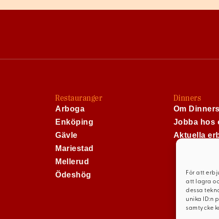
Restauranger
Dinners
Arboga
Om Dinner
Enköping
Jobba hos 
Gävle
Aktuella e
Mariestad
Mellerud
För att erb
Ödeshög
att lagra o
dessa tekno
unika ID:n 
samtycke ka