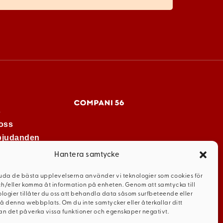
s
oss
rbjudanden
Hantera samtycke
juda de bästa upplevelserna använder vi teknologier som cookies för
ch/eller komma åt information på enheten. Genom att samtycka till
logier tillåter du oss att behandla data såsom surfbeteende eller
på denna webbplats. Om du inte samtycker eller återkallar ditt
n det påverka vissa funktioner och egenskaper negativt.