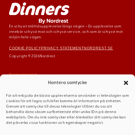
En schysst måltidsupplevelse längs vägen – En upplevelse som
innebär schysst mat och schysst service, och som är schysst mot
miljön hela vägen.
COOKIE POLICY
PRIVACY STATEMENT
NORDREST.SE
Copyright © 2026
Nordrest
Restauranger
Arboga
Hantera samtycke
Enköping
För att erbjuda de bästa upplevelserna använder vi teknologier som
Gävle
cookies för att lagra och/eller komma åt information på enheten.
Mariestad
Genom att samtycka till dessa teknologier tillåter du oss att
behandla data såsom surfbeteende eller unika ID:n på denna
Mellerud
webbplats. Om du inte samtycker eller återkallar ditt samtycke kan
Ödeshög
det påverka vissa funktioner och egenskaper negativt.
Dinners