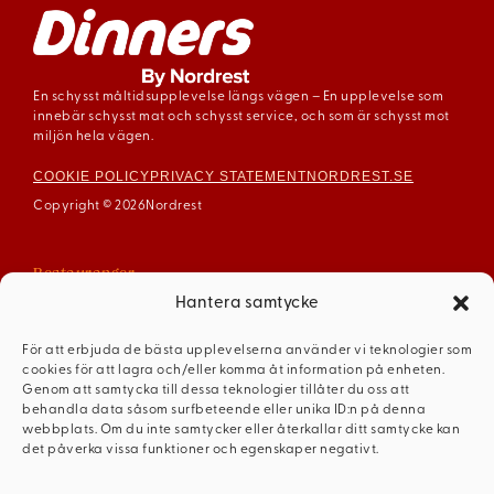
En schysst måltidsupplevelse längs vägen – En upplevelse som
innebär schysst mat och schysst service, och som är schysst mot
miljön hela vägen.
COOKIE POLICY
PRIVACY STATEMENT
NORDREST.SE
Copyright © 2026
Nordrest
Restauranger
Arboga
Hantera samtycke
Enköping
För att erbjuda de bästa upplevelserna använder vi teknologier som
Gävle
cookies för att lagra och/eller komma åt information på enheten.
Mariestad
Genom att samtycka till dessa teknologier tillåter du oss att
behandla data såsom surfbeteende eller unika ID:n på denna
Mellerud
webbplats. Om du inte samtycker eller återkallar ditt samtycke kan
Ödeshög
det påverka vissa funktioner och egenskaper negativt.
Dinners