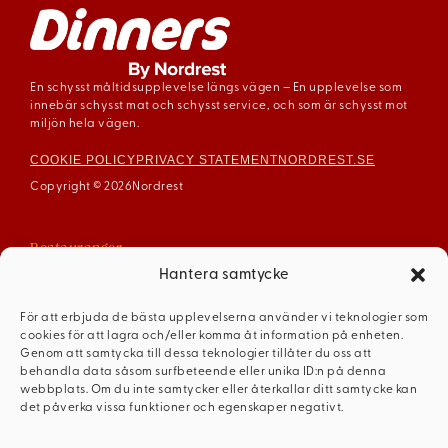
En schysst måltidsupplevelse längs vägen – En upplevelse som
innebär schysst mat och schysst service, och som är schysst mot
miljön hela vägen.
COOKIE POLICY
PRIVACY STATEMENT
NORDREST.SE
Copyright © 2026
Nordrest
Restauranger
Arboga
Hantera samtycke
Enköping
För att erbjuda de bästa upplevelserna använder vi teknologier som
Gävle
cookies för att lagra och/eller komma åt information på enheten.
Mariestad
Genom att samtycka till dessa teknologier tillåter du oss att
behandla data såsom surfbeteende eller unika ID:n på denna
Mellerud
webbplats. Om du inte samtycker eller återkallar ditt samtycke kan
Ödeshög
det påverka vissa funktioner och egenskaper negativt.
Dinners