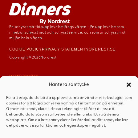
En schysst måltidsupplevelse längs vägen – En upplevelse som
innebär schysst mat och schysst service, och som är schysst mot
miljön hela vägen.
COOKIE POLICY
PRIVACY STATEMENT
NORDREST.SE
Copyright © 2026
Nordrest
Restauranger
Arboga
Hantera samtycke
Enköping
För att erbjuda de bästa upplevelserna använder vi teknologier som
Gävle
cookies för att lagra och/eller komma åt information på enheten.
Mariestad
Genom att samtycka till dessa teknologier tillåter du oss att
behandla data såsom surfbeteende eller unika ID:n på denna
Mellerud
webbplats. Om du inte samtycker eller återkallar ditt samtycke kan
Ödeshög
det påverka vissa funktioner och egenskaper negativt.
Dinners