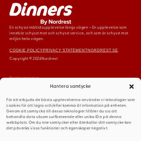
En schysst måltidsupplevelse längs vägen – En upplevelse som
innebär schysst mat och schysst service, och som är schysst mot
miljön hela vägen.
COOKIE POLICY
PRIVACY STATEMENT
NORDREST.SE
Copyright © 2026
Nordrest
Restauranger
Arboga
Hantera samtycke
Enköping
För att erbjuda de bästa upplevelserna använder vi teknologier som
Gävle
cookies för att lagra och/eller komma åt information på enheten.
Mariestad
Genom att samtycka till dessa teknologier tillåter du oss att
behandla data såsom surfbeteende eller unika ID:n på denna
Mellerud
webbplats. Om du inte samtycker eller återkallar ditt samtycke kan
Ödeshög
det påverka vissa funktioner och egenskaper negativt.
Dinners